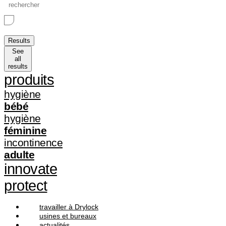
Search
...
Results
See
all
results
produits
hygiène
bébé
hygiène
féminine
incontinence
adulte
innovate
protect
travailler à Drylock
usines et bureaux
actualités