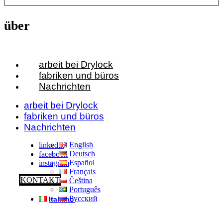
über
arbeit bei Drylock
fabriken und büros
Nachrichten
arbeit bei Drylock
fabriken und büros
Nachrichten
English
linkedin
Deutsch
facebook
Español
instagram
Français
KONTAKT
Čeština
Português
Русский
Italiano