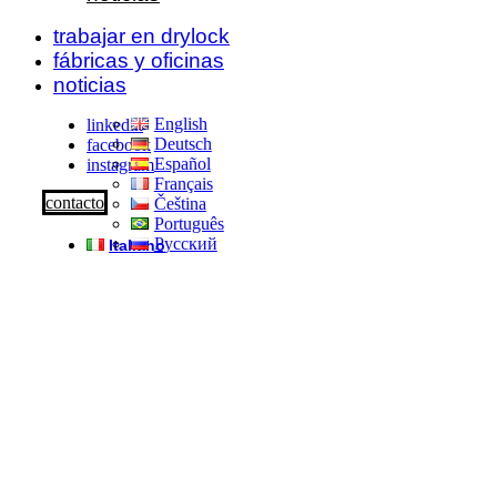
trabajar en drylock
fábricas y oficinas
noticias
English
linkedin
Deutsch
facebook
Español
instagram
Français
contacto
Čeština
Português
Русский
Italiano