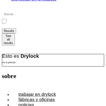
Search
...
Results
See
all
results
Esto es
Drylock
ver la película
sobre
trabajar en drylock
fábricas y oficinas
noticias