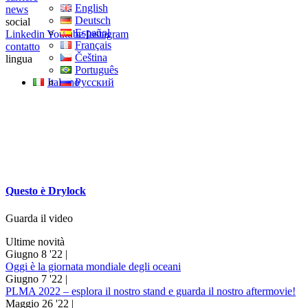
English
news
Deutsch
social
Español
Linkedin
Youtube
Instagram
Français
contatto
Čeština
lingua
Português
Italiano
Русский
Questo è
Drylock
Guarda il video
Ultime novità
Giugno 8 '22 |
Oggi è la giornata mondiale degli oceani
Giugno 7 '22 |
PLMA 2022 – esplora il nostro stand e guarda il nostro aftermovie!
Maggio 26 '22 |