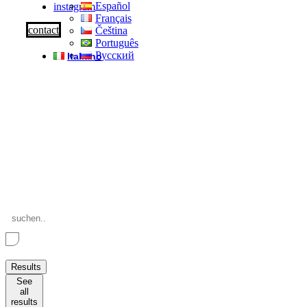
Español
instagram
Français
contact
Čeština
Português
Русский
Italiano
Search
...
Results
See
all
results