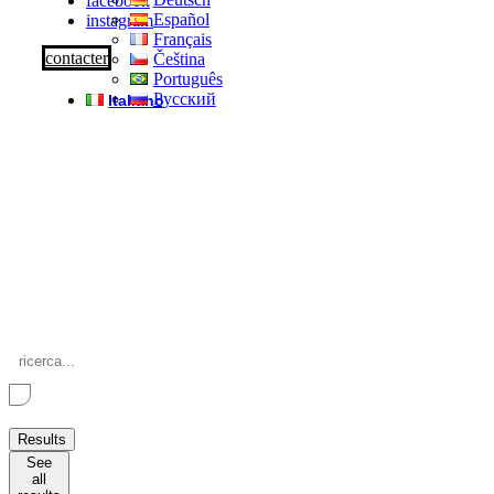
facebook
Español
instagram
Français
contacter
Čeština
Português
Русский
Italiano
Search
...
Results
See
all