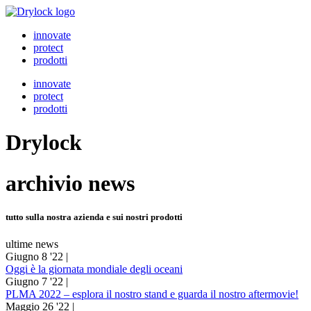
Vai
al
innovate
contenuto
protect
prodotti
innovate
protect
prodotti
Drylock
archivio
news
tutto sulla nostra azienda e sui nostri prodotti
ultime news
Giugno 8 '22 |
Oggi è la giornata mondiale degli oceani
Giugno 7 '22 |
PLMA 2022 – esplora il nostro stand e guarda il nostro aftermovie!
Maggio 26 '22 |