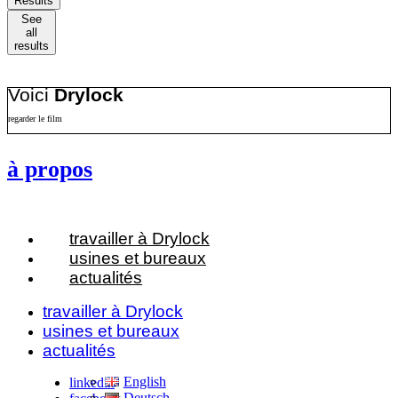
Results
See
all
results
Voici
Drylock
regarder le film
à propos
travailler à Drylock
usines et bureaux
actualités
travailler à Drylock
usines et bureaux
actualités
English
linkedin
Deutsch