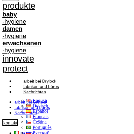
produkte
baby
-hygiene
damen
-hygiene
erwachsenen
-hygiene
innovate
protect
arbeit bei Drylock
fabriken und büros
Nachrichten
English
arbeit bei Drylock
Deutsch
fabriken und büros
Español
Nachrichten
Français
Čeština
kontakt
Português
Русский
Italiano