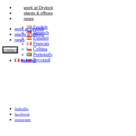
work at Drylock
plants & offices
news
English
work at Drylock
Deutsch
plants & offices
Español
news
Français
Čeština
contact
Português
Русский
Italiano
linkedin
facebook
instagram