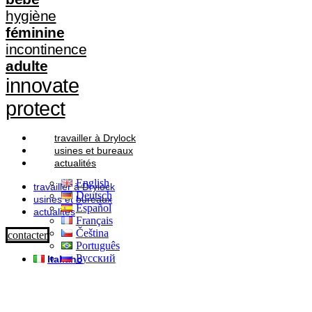
hygiène
féminine
incontinence
adulte
innovate
protect
travailler à Drylock
usines et bureaux
actualités
English
travailler à Drylock
Deutsch
usines et bureaux
Español
actualités
Français
Čeština
contacter
Português
Русский
Italiano