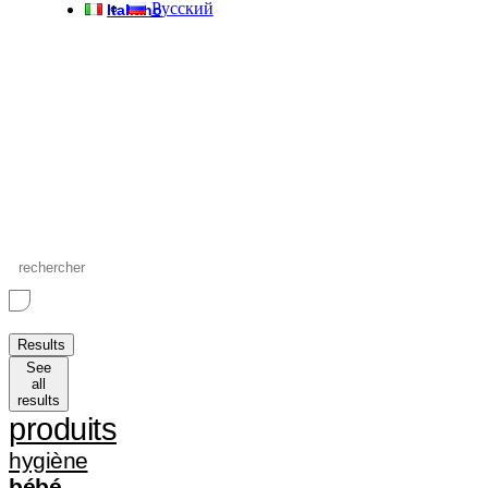
Русский
Italiano
Search
...
Results
See
all
results
produits
hygiène
bébé