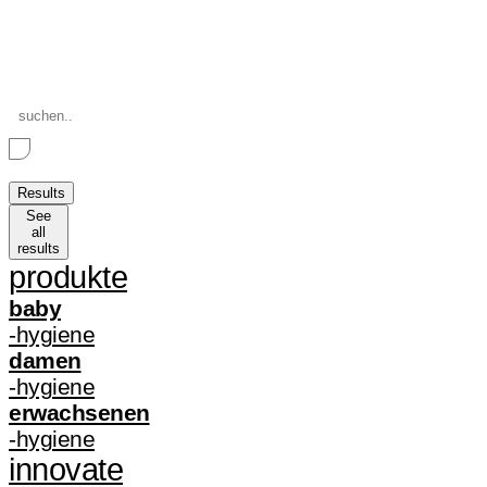
Search
...
Results
See
all
results
produkte
baby
-hygiene
damen
-hygiene
erwachsenen
-hygiene
innovate