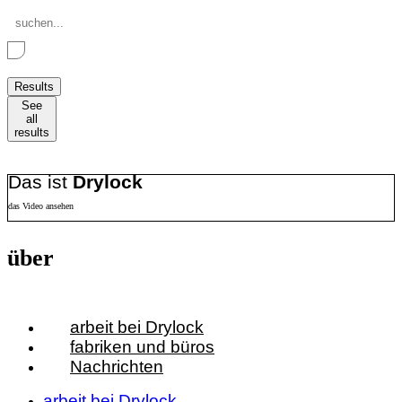
Search
...
Results
See
all
results
Das ist
Drylock
das Video ansehen
über
arbeit bei Drylock
fabriken und büros
Nachrichten
arbeit bei Drylock