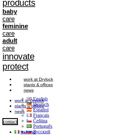
products
baby
care
feminine
care
adult
care
innovate
protect
work at Drylock
plants & offices
news
English
work at Drylock
Deutsch
plants & offices
Español
news
Français
Čeština
contact
Português
Русский
Italiano