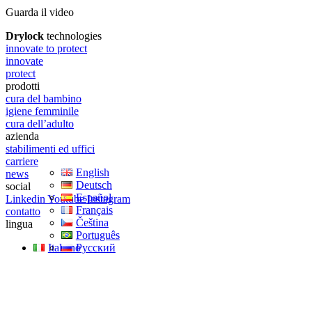
Guarda il video
Drylock
technologies
innovate to protect
innovate
protect
prodotti
cura del bambino
igiene femminile
cura dell’adulto
azienda
stabilimenti ed uffici
carriere
English
news
Deutsch
social
Español
Linkedin
Youtube
Instagram
Français
contatto
Čeština
lingua
Português
Italiano
Русский