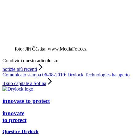
foto: Jiří Částka, www.MediaFoto.cz
Condividi questo articolo su:
Navigazione
notizie più recenti
articoli
Navigazione
Comunicato stampa 06-08-2019: Drylock Technologies ha aperto
articoli
il suo capitale a Sofina
innovate
to
protect
innovate
to
protect
Questo è
Drylock