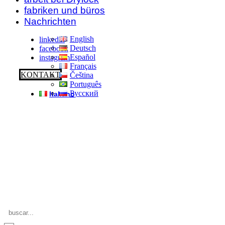
fabriken und büros
Nachrichten
English
linkedin
Deutsch
facebook
Español
instagram
Français
KONTAKT
Čeština
Português
Русский
Italiano
Search
...