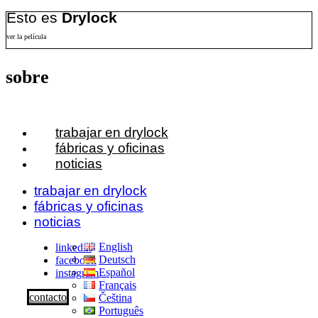
Esto es
Drylock
ver la película
sobre
trabajar en drylock
fábricas y oficinas
noticias
trabajar en drylock
fábricas y oficinas
noticias
English
linkedin
Deutsch
facebook
Español
instagram
Français
contacto
Čeština
Português