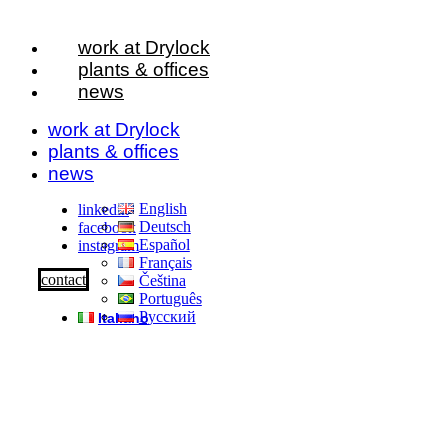
work at Drylock
plants & offices
news
work at Drylock
plants & offices
news
English
linkedin
Deutsch
facebook
Español
instagram
Français
contact
Čeština
Português
Русский
Italiano