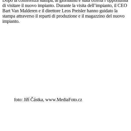
Dopo la conferenza stampa, ai giornalisti è stata offerta l’opportunità
di visitare il nuovo impianto. Durante la visita dell’impianto, il CEO
Bart Van Malderen e il direttore Leos Preisler hanno guidato la
stampa attraverso il reparti di produzione e il magazzino del nuovo
impianto.
foto: Jiří Částka, www.MediaFoto.cz