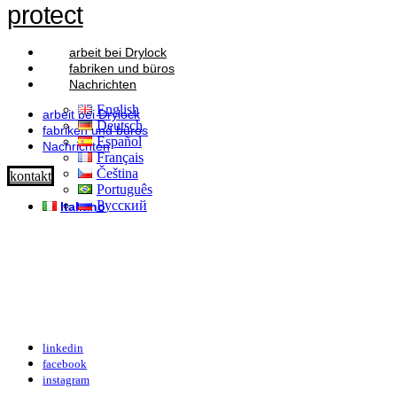
protect
arbeit bei Drylock
fabriken und büros
Nachrichten
English
arbeit bei Drylock
Deutsch
fabriken und büros
Español
Nachrichten
Français
Čeština
kontakt
Português
Русский
Italiano
linkedin
facebook
instagram