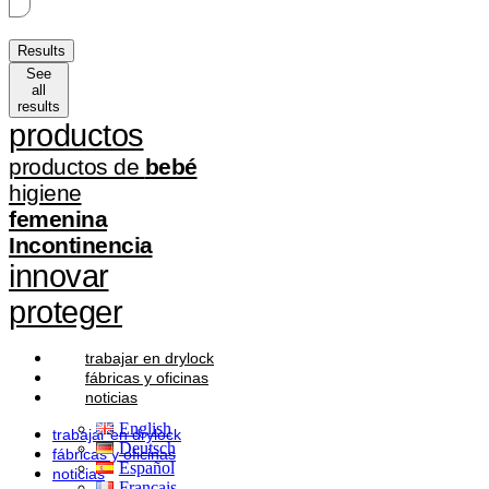
Results
See
all
results
productos
productos de
bebé
higiene
femenina
Incontinencia
innovar
proteger
trabajar en drylock
fábricas y oficinas
noticias
English
trabajar en drylock
Deutsch
fábricas y oficinas
Español
noticias
Français