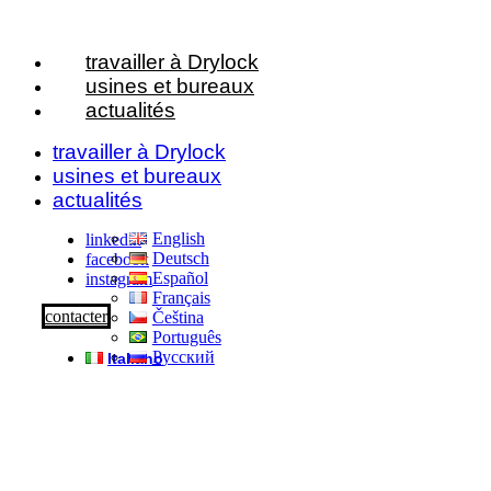
travailler à Drylock
usines et bureaux
actualités
travailler à Drylock
usines et bureaux
actualités
English
linkedin
Deutsch
facebook
Español
instagram
Français
contacter
Čeština
Português
Русский
Italiano